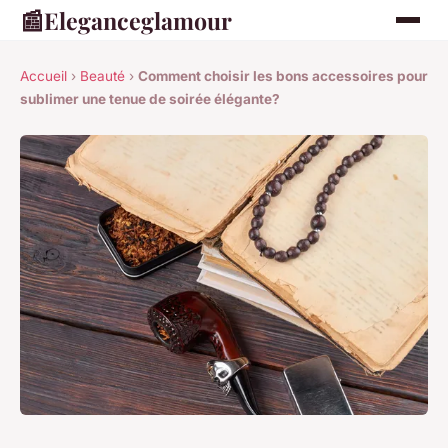
📰
Eleganceglamour
Accueil
›
Beauté
›
Comment choisir les bons accessoires pour
sublimer une tenue de soirée élégante?