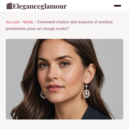
📰
Eleganceglamour
Accueil
›
Mode
›
Comment choisir des boucles d'oreilles
pendantes pour un visage ovale?