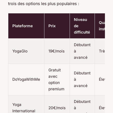
trois des options les plus populaires :
Niveau
Qualité
Plateforme
Prix
de
instruc
difficulté
Débutant
YogaGlo
19€/mois
à
Très él
avancé
Gratuit
Débutant
avec
DoYogaWithMe
à
Élevé
option
avancé
premium
Débutant
Yoga
20€/mois
à
Élevé
International