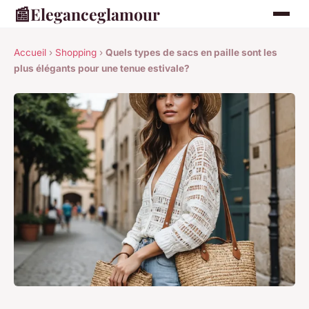
📰
Eleganceglamour
Accueil
›
Shopping
›
Quels types de sacs en paille sont les
plus élégants pour une tenue estivale?