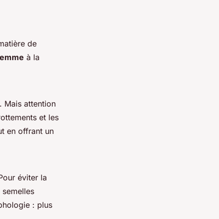
matière de
 femme
à la
. Mais attention
rottements et les
t en offrant un
Pour éviter la
s semelles
phologie : plus