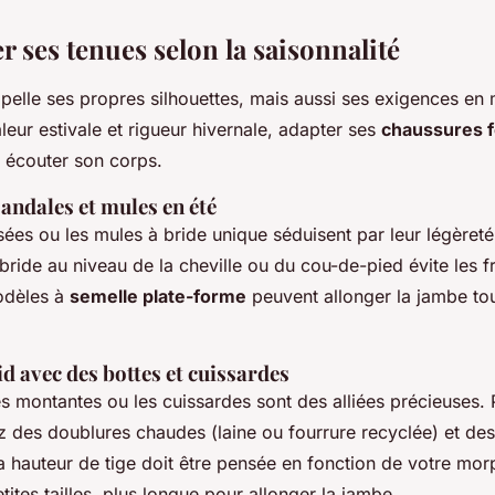
r ses tenues selon la saisonnalité
elle ses propres silhouettes, mais aussi ses exigences en 
leur estivale et rigueur hivernale, adapter ses
chaussures
i écouter son corps.
andales et mules en été
sées ou les mules à bride unique séduisent par leur légèreté
bride au niveau de la cheville ou du cou-de-pied évite les f
odèles à
semelle plate-forme
peuvent allonger la jambe tou
id avec des bottes et cuissardes
es montantes ou les cuissardes sont des alliées précieuses. 
ez des doublures chaudes (laine ou fourrure recyclée) et de
a hauteur de tige doit être pensée en fonction de votre mor
tites tailles, plus longue pour allonger la jambe.