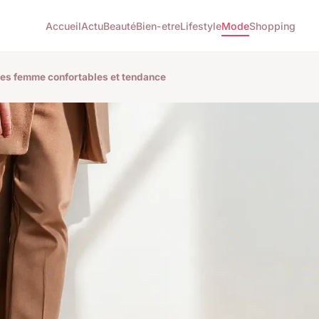
Accueil
Actu
Beauté
Bien-etre
Lifestyle
Mode
Shopping
res femme confortables et tendance