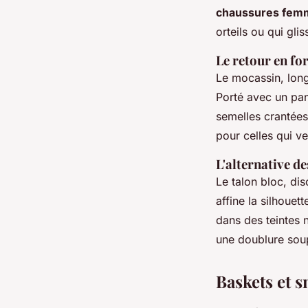
chaussures fem
orteils ou qui gli
Le retour en fo
Le mocassin, long
Porté avec un pant
semelles crantées
pour celles qui ve
L'alternative de
Le talon bloc, disc
affine la silhouett
dans des teintes 
une doublure soup
Baskets et s