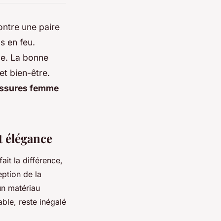
ontre une paire
s en feu.
ce. La bonne
 et bien-être.
ssures femme
t élégance
ait la différence,
eption de la
un matériau
able, reste inégalé