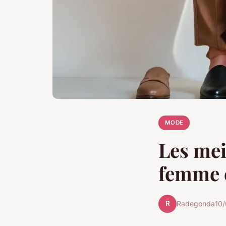
MODE
Les mei
femme c
R
Radegonda
10