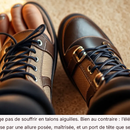
ge pas de souffrir en talons aiguilles. Bien au contraire : l’é
se par une allure posée, maîtrisée, et un port de tête que s