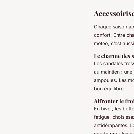
Accessoirise
Chaque saison app
confort. Entre cha
météo, c’est auss
Le charme des s
Les sandales tres
au maintien : une 
ampoules. Les m
bon équilibre.
Affronter le fro
En hiver, les bott
fatigue, choisiss
antidérapantes. L
courte pour les pe