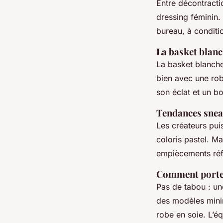
Entre décontracti
dressing féminin.
bureau, à conditio
La basket blan
La basket blanche
bien avec une rob
son éclat et un bo
Tendances sneak
Les créateurs pui
coloris pastel. M
empiècements réfl
Comment porter 
Pas de tabou : une
des modèles minim
robe en soie. L’éq