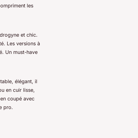
compriment les
drogyne et chic.
té. Les versions à
ité. Un must-have
table, élégant, il
ou en cuir lisse,
bien coupé avec
e pro.