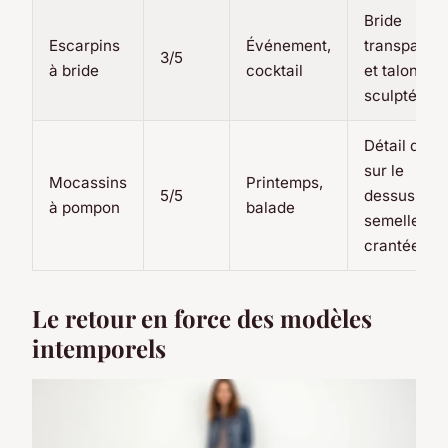
Bride
Escarpins
Événement,
transparen
3/5
à bride
cocktail
et talon
sculpté
Détail doré
sur le
Mocassins
Printemps,
5/5
dessus et
à pompon
balade
semelle
crantée fin
Le retour en force des modèles
intemporels