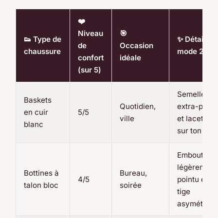
❤️
Niveau
🎯
👟 Type de
✨ Détail
de
Occasion
chaussure
mode 2026
confort
idéale
(sur 5)
Semelles
Baskets
Quotidien,
extra-plate
en cuir
5/5
ville
et lacets to
blanc
sur ton
Embout
légèrement
Bottines à
Bureau,
4/5
pointu et
talon bloc
soirée
tige
asymétriqu